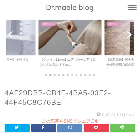
Dr.maple blog
紹介する
食べる
ドレッサー】手作りな
【クレイツ32mm】コテ（カールアイロ
【新進気鋭】完全会員
..
ン）の人気おすすめ...
番号非公開の幻の焼...
4AF29DBB-CB4E-4BA5-93F2-
44F45C8C76BE
2021年11月15日