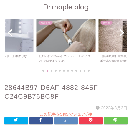
Dr.maple blog
紹介する
食べる
ドレッサー】手作りな
【クレイツ32mm】コテ（カールアイロ
【新進気鋭】完全会員
..
ン）の人気おすすめ...
番号非公開の幻の焼...
28644B97-D6AF-4882-845F-
C24C9B76BC8F
2022年3月3日