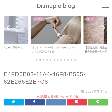
Dr.maple blog
紹介する
食べる
ドレッサー】手作りな
【クレイツ32mm】コテ（カールアイロ
【新進気鋭】完全会員
..
ン）の人気おすすめ...
番号非公開の幻の焼...
E4FD6B03-11A4-46F8-B505-
62E266E2E7C8
2022年3月4日