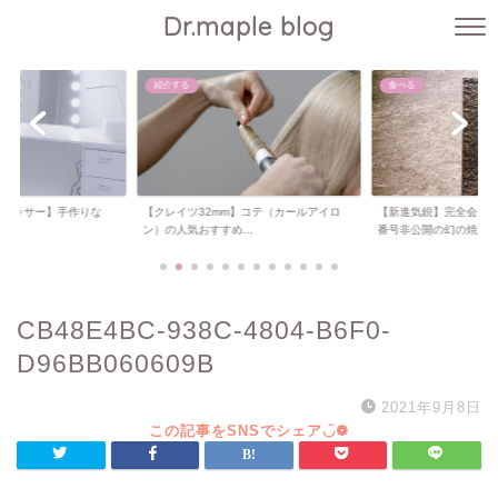
Dr.maple blog
紹介する
食べる
ドレッサー】手作りな
【クレイツ32mm】コテ（カールアイロ
【新進気鋭】完全会員
..
ン）の人気おすすめ...
番号非公開の幻の焼...
CB48E4BC-938C-4804-B6F0-
D96BB060609B
2021年9月8日