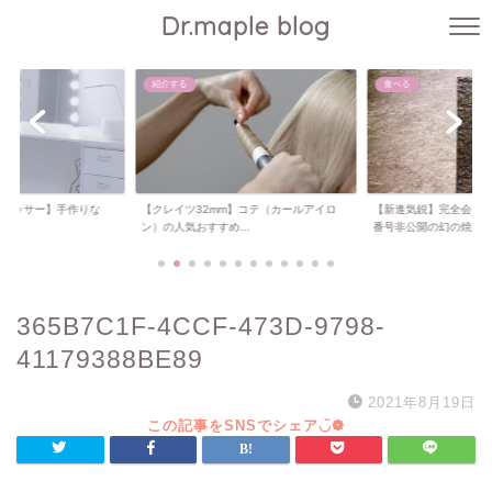
Dr.maple blog
紹介する
食べる
ドレッサー】手作りな
【クレイツ32mm】コテ（カールアイロ
【新進気鋭】完全会員
..
ン）の人気おすすめ...
番号非公開の幻の焼...
365B7C1F-4CCF-473D-9798-
41179388BE89
2021年8月19日